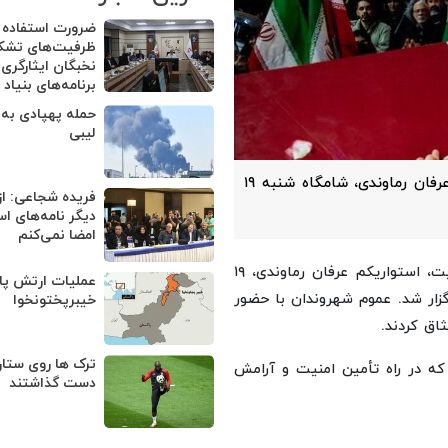
ضرورت استفاده ا
ظرفیت‌های تشکل
نخبگان ایثارگری 
برنامه‌های بنیاد
حمله پهپادی به 
لیبی
مراسم وداع با پیکر مطهر شهید مدافع امنیت، استواریکم عرفان رماوندی، شامگاه شنبه ۱۹
فریده شجاعی: از
دیگر نامه‌های اس
امضا نمی‌کنم
، مراسم وداع با پیکر مطهر شهید مدافع امنیت، استواریکم عرفان رماوندی، ۱۹
عملیات ارتش پا
این شهر برگزار شد. عموم شهروندان با حضور
خیبرپختونخوا
اق کردند.
ترک ها روی ستار
 که در راه تأمین امنیت و آرامش
دست گذاشتند