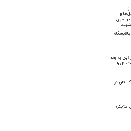
ز
‌ها و
در اجرای
 شهید
پالایشگاه
 این به بعد
تقلال را
کستان در
ه بلژیکی