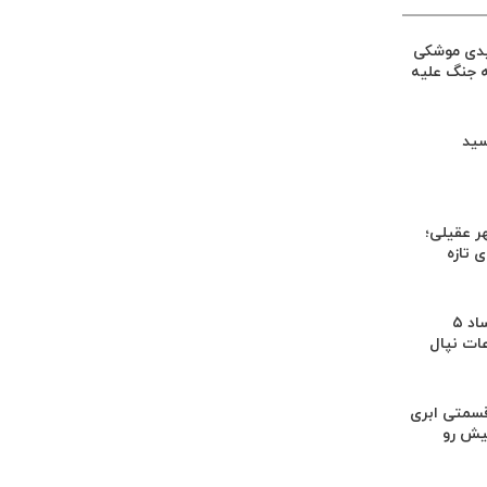
یدی موشکی
ه جنگ علیه
سید
ر عقیلی؛
 تازه
کشف بقایای اجساد ۵
عات نپال
سمتی ابری
یش رو