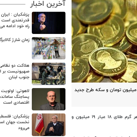
آخرین اخبار
پزشکیان : ایران
قدرتمندی است ک
راه خود ادامه می
زمان شارژ کالابر
هلاکت دو نظامی
صهیونیست بر اثر
جنوب لبنان
 اساس نرخ‌های اتحادیه طلا و جواهر، طلای ۱۸ عیار به ۱۹.۴ میلیون تومان و سکه طرح جدید
لاهوتی: اولویت 
پساجنگ ساماند
اقتصادی است
پزشکیان: فلسطی
، بر اساس نرخ‌های اعلامی، هم‌اکنون قیمت هر گرم طلای ۱۸ عیار ۱۹ میلیون و
نخست جهان اسلا
می‌رود