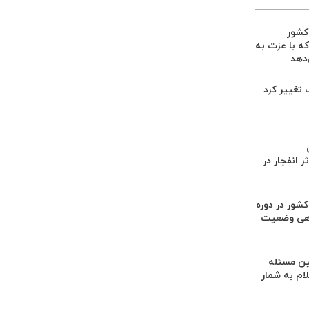
 کشور
ه با عزت به
‌دهد
گ تغییر کرد
 انفجار در
کشور در دوره
هی وضعیت
ن مسئله
م به شمار