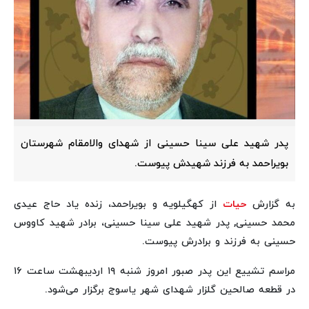
پدر شهید علی سینا حسینی از شهدای والامقام شهرستان
بویراحمد به فرزند شهیدش پیوست.
به گزارش
حیات
از کهگیلویه و بویراحمد، زنده یاد حاج عیدی
محمد حسینی, پدر شهید علی سینا حسینی، برادر شهید کاووس
حسینی به فرزند و برادرش پیوست.
مراسم تشییع این پدر صبور امروز شنبه ۱۹ اردیبهشت ساعت ۱۶
در قطعه صالحین گلزار شهدای شهر یاسوج برگزار می‌شود.