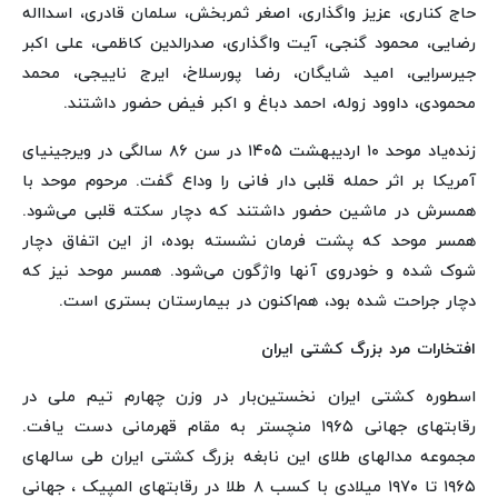
حاج کناری، عزیز واگذاری، اصغر ثمربخش، سلمان قادری، اسدااله
رضایی، محمود گنجی، آیت واگذاری، صدرالدین کاظمی، علی اکبر
جیرسرایی، امید شایگان، رضا پورسلاخ، ایرج ناییجی، محمد
محمودی، داوود زوله، احمد دباغ و اکبر فیض حضور داشتند.
زنده‌یاد موحد ۱۰ اردیبهشت ۱۴۰۵ در سن ۸۶ سالگی در ویرجینیای
آمریکا بر اثر حمله قلبی دار فانی را وداع گفت. مرحوم موحد با
همسرش در ماشین حضور داشتند که دچار سکته قلبی می‌شود.
همسر موحد که پشت فرمان نشسته بوده‌، از این اتفاق دچار
شوک شده و خودروی آنها واژگون می‌شود. همسر موحد نیز که
دچار جراحت شده بود، هم‌اکنون در بیمارستان بستری است.
افتخارات مرد بزرگ کشتی ایران
اسطوره کشتی ایران نخستین‌بار در وزن چهارم تیم ملی در
رقابتهای جهانی ۱۹۶۵ منچستر به مقام قهرمانی دست یافت.
مجموعه مدالهای طلای این نابغه بزرگ کشتی ایران طی سالهای
۱۹۶۵ تا ۱۹۷۰ میلادی با کسب ۸ طلا در رقابتهای المپیک ، جهانی