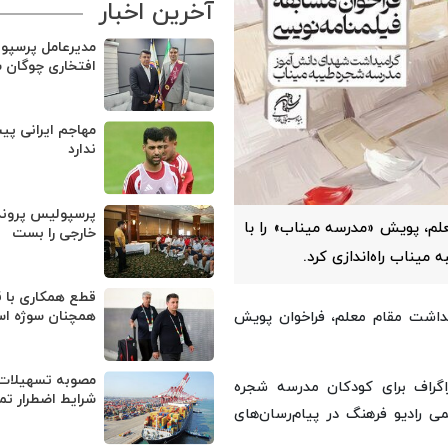
آخرین اخبار
مدیرعامل پرسپو
افتخاری چوگان 
مهاجم ایرانی پی
ندارد
پرسپولیس پروند
م، پویش «مدرسه میناب» را با
خارجی را بست
یناب راه‌اندازی کرد.
قطع همکاری با ق
داشت مقام معلم، فراخوان پویش
همچنان سوژه ا
مصوبه تسهیلات 
گراف برای کودکان مدرسه شجره
شرایط اضطرار تم
ی رادیو فرهنگ در پیام‌رسان‌های