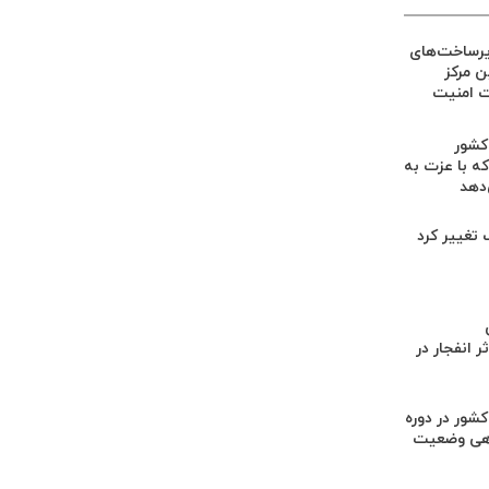
یرساخت‌های
ین مرکز
ت امنیت
 کشور
ه با عزت به
‌دهد
گ تغییر کرد
 انفجار در
کشور در دوره
هی وضعیت