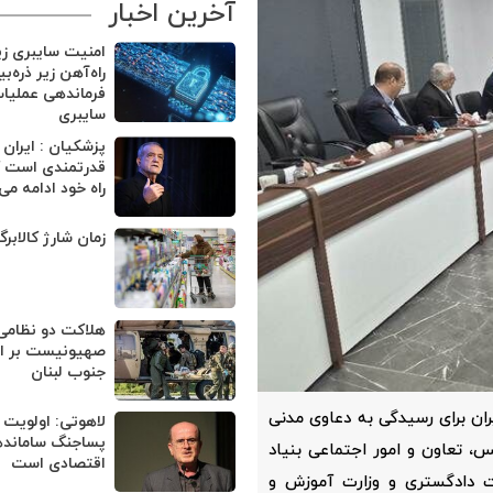
آخرین اخبار
امنیت سایبری ز
راه‌آهن زیر ذره‌ب
فرماندهی عملیا
سایبری
پزشکیان : ایران
قدرتمندی است ک
راه خود ادامه می
زمان شارژ کالابر
هلاکت دو نظامی
صهیونیست بر اثر
جنوب لبنان
ن برای رسیدگی به دعاوی مدنی
لاهوتی: اولویت 
پساجنگ ساماند
، تعاون و امور اجتماعی بنیاد
اقتصادی است
ت دادگستری و وزارت آموزش و