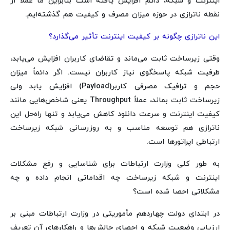
اینترنت و شبکه، دائم افزایش یافته است بنابراین ما عملاً از
نقطه ناترازی در حوزه میزان مصرف و کیفیت هم گذشته‌ایم.
این ناترازی چگونه بر کیفیت اینترنت تأثیر می‌گذارد؟
وقتی زیرساخت‌ ثابت می‌ماند و تقاضای کاربران افزایش می‌یابد،
ظرفیت شبکه پاسخگوی نیاز کاربران نیست. اگر دائماً میزان
حجم و ترافیک مصرفی کاربر(Payload) افزایش یابد ولی
زیرساخت ثابت بماند، عملاً Throughput یعنی شاخص‌هایی مانند
کیفیت اینترنت و سرعت دانلود کاهش می‌یابد و تنها راه‌حل این
ناترازی هم توسعه مناسب و به روزرسانی شبکه زیرساخت
ارتباطی اپراتورها است.
به طور کلی وزارت ارتباطات برای شناسایی و رفع مشکلات
اینترنت و شبکه زیرساخت چه اقداماتی انجام داده و چه
مشکلاتی احصا شده است؟
در ابتدای دولت چهاردهم مأموریتی در وزارت ارتباطات مبنی بر
ارزیابی وضعیت شبکه و احصای چالش‌ها و راهکارهای آن تعریف