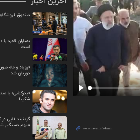
آخرین اخبار
صندوق فروشگا
بمباران لامرد با 
است
«روباه و ماه صور
دوربان شد
«پدرکشی» با صد
Play
شکیبا
گردنبند قاپی در 
متهم دستگیر شد