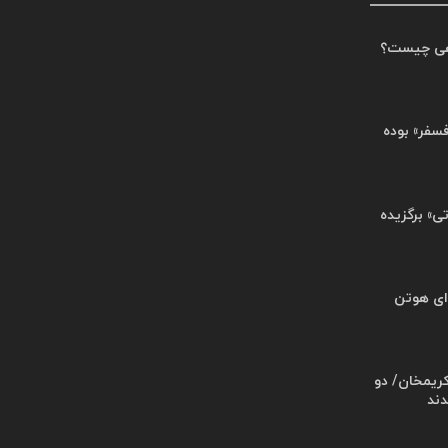
هی چیست؟
«فسفر» بوده
تی» برگزیده
ای هوتن
کریمخان/ دو
ند