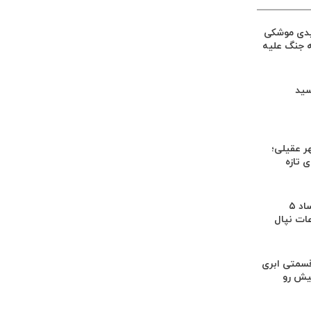
یدی موشکی
ه جنگ علیه
سید
ر عقیلی؛
 تازه
کشف بقایای اجساد ۵
عات نپال
سمتی ابری
یش رو