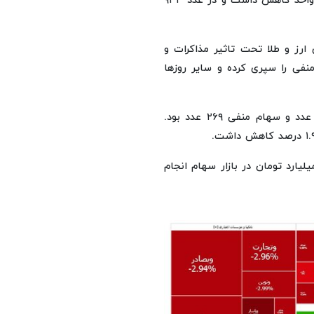
امروز (۱۳ اردیبهشت ۱۴۰۴) شاخص هم‌وزن نیز ۱۰ هزار و ۸۷۶ واحد کاهش داشت و در عدد ۹۳۳
 بازارهای ارز و طلا تحت تاثیر مذاکرات و
منفی را سپری کرده و سایر روزها
امروز در اولین روز کاری هفته تعداد سهام مثبت بورس ۸۲ عدد و سهام منفی ۲۶۹ عدد بود.
۶۳ هزار فقره معامله به ارزش حدود ۱۳ هزار میلیارد تومان در بازار سهام انجام