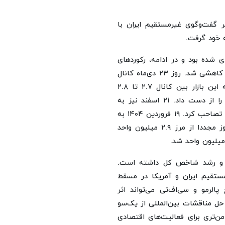
ین) پس از اعلام خبر گفت‌وگوی غیرمستقیم ایران با
 خود گرفت.
ر سهام در ایران از روز دوم آبان ۱۴۰۳ صعودی شده بود و در ادامه، رکوردهای
جدیدی را به ثبت رساند. اما از ۲۲ دی‌ماه به بعد دچار نوسان کاهشی شد. روز ۲۳ دی‌ماه کانال
۲.۹ میلیون را از دست داد. در هفته‌های پایانی سال گذشته این بازار بین کانال ۲.۷ تا ۲.۸
میلیون واحد در نوسان بود و چهار مرتبه کانال ۲.۸ میلیون را از دست داد. ۲۱ اسفند نیز به
پایین کانال ۲.۷ میلیون سقوط کرد که ۲۵ اسفند مجددا آن را تصاحب کرد. ۱۹ فروردین ۱۴۰۴ به
کانال ۲.۸ میلیون صعود کرد. ۲۴ فروردین پس از حدود ۹۰ روز مجددا از مرز ۲.۹ میلیون واحد
ام و رشد شاخص کل داشته است.
ستقیم ایران و آمریکا در مسقط
لرمو و سی‌اف‌تی می‌تواند اثر
حل مناقشات بین‌المللی از یک‌سو
تری برای فعالیت‌های اقتصادی