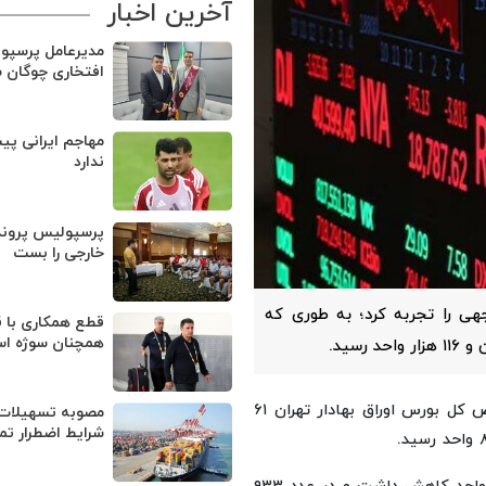
آخرین اخبار
مدیرعامل پرسپو
افتخاری چوگان 
مهاجم ایرانی پی
ندارد
پرسپولیس پروند
خارجی را بست
هی را تجربه کرد؛ به طوری که
قطع همکاری با ق
همچنان سوژه ا
به نقل از ایسنا، روز شنبه شاخص کل بورس اوراق بهادار تهران ۶۱
مصوبه تسهیلات 
شرایط اضطرار تم