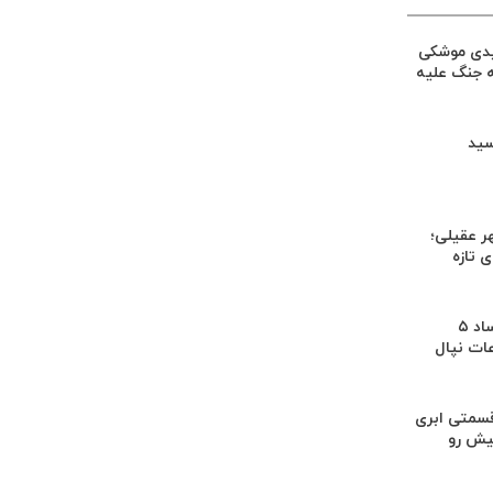
یدی موشکی
ه جنگ علیه
سید
ر عقیلی؛
 تازه
کشف بقایای اجساد ۵
عات نپال
سمتی ابری
یش رو