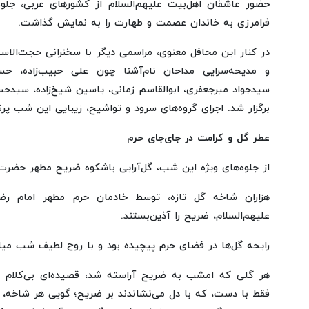
حضور عاشقان اهل‌بیت علیهم‌السلام از کشورهای عربی، جلو
فرامرزی به خاندان عصمت و طهارت را به نمایش گذاشت.
در کنار این محافل معنوی، مراسمی دیگر با سخنرانی حجت‌الا
و مدیحه‌سرایی مداحان نام‌آشنا چون علی حبیب‌زاده، حسن
سیدجواد میرجعفری، ابوالقاسم زمانی، یاسین شیخ‌زاده، سی
برگزار شد. اجرای گروه‌های سرود و تواشیح، زیبایی این شب پرنو
عطر گل و کرامت در جای‌جای حرم
از جلوه‌های ویژه این شب، گل‌آرایی باشکوه ضریح مطهر حضرت م
هزاران شاخه گل تازه، توسط خادمان حرم مطهر امام رضا 
علیهم‌السلام، ضریح را آذین‌بستند.
رایحه گل‌ها در فضای حرم پیچیده بود و با روح لطیف شب میلا
هر گلی که امشب به ضریح آراسته شد، قصیده‌ای بی‌کلام بو
فقط با دست، که با دل می‌نشاندند بر ضریح؛ گویی هر شاخه، ا