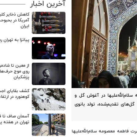
آخرین اخبار
کاهش ذخایر کل
آمریکا در بحبوح
ایران
پیاتزا به تهران ر
از معین تا شادمه
روی موج حرف‌های
پزشکیان
لام‌الله‌علیها در آغوش گل و
کوهنورد در ارتفا
گل‌های تقدیم‌شده، تولد بانوی
آسمان صاف تا ق
تهران در هفته پ
 فاطمه معصومه سلام‌الله‌علیها