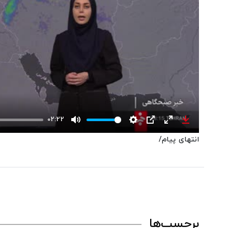
02:22
Mute
Settings
PIP
Enter
Download
انتهای پیام/
fullscreen
برچسب‌ها