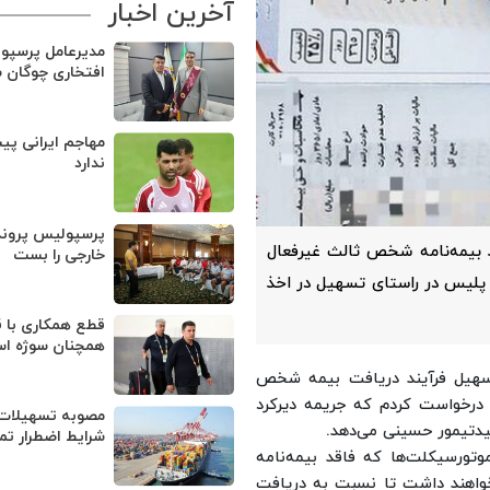
آخرین اخبار
مدیرعامل پرسپو
افتخاری چوگان 
مهاجم ایرانی پی
ندارد
پرسپولیس پروند
 بیمه‌نامه شخص ثالث غیرفعال
خارجی را بست
 پلیس در راستای تسهیل در اخذ
قطع همکاری با ق
همچنان سوژه ا
 تسهیل فرآیند دریافت بیمه شخص
 درخواست کردم که جریمه دیرکرد
مصوبه تسهیلات 
یدتیمور حسینی می‌دهد.
شرایط اضطرار تم
وتورسیکلت‌ها که فاقد بیمه‌نامه
واهند داشت تا نسبت به دریافت