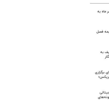
 ماه به
یمه فصل
یف به
ار
ی برگزاری
بریکس»
یتالی
ونه‌های