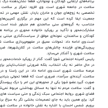
برنامه‌های ارتقایی کودکان و نوجوانان، قطعا نشان‌دهنده درک 
سلامت در جامعه شهری است.
وی افزود: تمرکز بر سلامت خ
تخصصی به زوج‌های جوان و مادران باردار، نقش مهمی در ت
جمعیت ایفا کرده است که این مهم در برگزاری کمپین‌های 
متناسب به گروه‌های سنی سالمندی هم متبلور شده است
مشارکت‌محور و تأکید بر رویکرد خانواده محوری در برنامه های
کودکان و سالمندان، نمونه‌ای موفق از سیاست‌گذاری مبتنی ب
است.
وی ادامه داد: تحولات عمیق در مفهوم‌پردازی سلامت
پیچیدگی‌های فزاینده چالش‌های سلامت در کلان‌شهرها، ضرو
سلامت شهری را آشکار می‌سازد.
رئیس کمیته اجتماعی شورا گفت: گذار از رویکرد خدمات‌محور به
در حال حاضر نه یک انتخاب، بلکه ضرورتی اجتناب‌ناپذیر برا
عرصه سلامت شهری است.
وی ادامه داد: در این راستا و د
سلامت، آینده‌ای سرآمد»، ضروری است که قطعا تحولی بنیاد
صورت گیرد.
عضو شورا یکی از محورهای این امر را درک پیوس
و گفت: سلامت مردم نه تنها به مسائل بهداشتی مربوط نمی‌
فضای شهری ،روابط اجتماعی سبک زندگی و حتی سیاست های ش
کرد: برای همین باید به جای تصمیمات بخشی نگر به سراغ برن
برویم.
شمس احسان با اشاره به نقش خانواده در سلامت شهری 