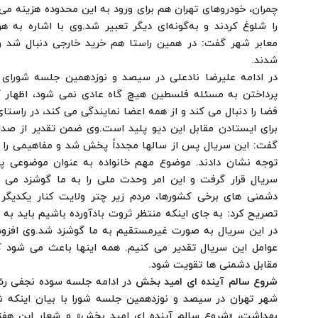
چمران، خودروهای تهران هم برای ورود به این محدوده هزینه می‌
را شلوغ کردند و به‌گونه‌ای دیگر تعبیر شد.
وی با اشاره به ه
معابر شهر گفت: در همین راستا هم خرید خارجی دنبال شد و
شدند.
در ادامه علیرضا نادعلی در سیصد و نوزدهمین جلسه شورای ا
پرداختن به مسئله فلسطین هیچ گاه عادی نمی شود، اظهار کر
فضا را دنبال می کند و از همه اعضا نمایندگی می کند، در راستا
برای ایستادن مقابل این دیو پلید است.
وی ضمن تقدیر از صدا
گفت: این سریال پس از سالها مجدداً پخش شد و مفاهیمی را مو
توجه نشان دادند. موضوع مهم خانواده به عنوان موضوعی پر
سریال قرار گرفت و این امر وحدت ملی را به ما گوشزد می ک
دشمنی های برخی کشورها، مردم زیر چتر ولایت کنار یکدیگر
تصریح کرد: به جای اینکه منتظر ثروت بادآورده باشیم باید به ز
در این سریال به صورت غیرمستقیم به ما گوشزد شد.
وی افزود
عوامل این سریال تقدیر می کنیم. همه اینها باعث می شود 
مقابل دشمنی ها تقویت شود.
شروع سالم آینده ای امید بخش
در ادامه جلسه سوده نجفی ر
شهر تهران در سیصد و نوزدهمین جلسه شورا با بیان اینکه 
بهداشت، «شروع سالم آینده ای امید بخش» و شعار این هفت