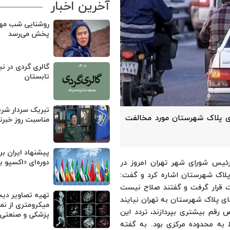
آخرین اخبار
روشنایی شب مهر
پخش می‌رسد
گالری گردی در ن
تابستان
تبریک سردار شر
ی پلاک شهرستان مورد مخالفت
مناسبت روز خبرنگ
پیشنهاد ایران برا
ئیس شورای شهر تهران امروز در
دوره‌ای «اکسپو 
پلاک شهرستان اشاره کرد و گفت:
ت قرار گرفت و گفتند صلاح نیست
تهیه تصاویر دیج
های پلاک شهرستان به تهران نیایند
میکرومتری از نم
رقم بیشتری بپردازند، تردد این
پزشکی و صنعتی
ط به محدوده مرکزی بود.
به گفته