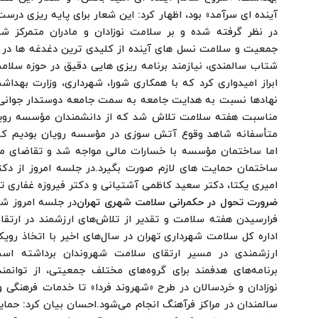
آینده ای سرآمد» بود، اظهار کرد: این شعار برای پایه ریزی درست
در نظر گرفته شده و بر سلامت نوزادان و مادران متمرکز ش
جمعیت و سلامت نسل های آینده از کلیدی ترین دغدغه ها در ک
شتاب سالمندی، نیازمند برنامه ریزی هایی دقیق در حوزه سلا
ابراز امیدواری کرد که با همکاری شورا، شهرداری، وزارت بهدا
نهادها نسبت به هدایت جامعه به سمت جامعه دوستدار جوان
مناسبت هفته سلامت تلاش شد که از دانشمندان مؤسسه رویان
متأسفانه شاهد وقوع آتش سوزی در مؤسسه رویان بودیم که خ
اما ساختمان مؤسسه با خسارات مالی مواجه شد و تقاضای م
ساختمان حمایت های لازم صورت بگیرد.
در جلسه امروز از دکت
امیری یکتا، دکتر سعید کاظمی آشتیانی و دکتر فیروزه غفاری تق
ضرورت تحول در حکمرانی سلامت شهری تهران
در جلسه امروز ش
فرارسیدن هفته سلامت و تقدیر از تلاش‌های ارزشمند در ارتق
اداره کل سلامت شهرداری تهران در سال‌های اخیر با اتخاذ رویک
ارزشمندی در مسیر ارتقای سلامت شهروندان برداشته است
برنامه‌های هدفمند برای گروه‌های مختلف جمعیتی، از توانمن
نوزادان و خردسالان در طرح «شهروند فردا» تا خدمات فرهنگی 
سالمندان در مراکز فرآهنگ انجام می‌شود.
احسان بیان کرد: حمایت