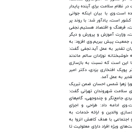
 در نظام سلامت برای آینده پایدار
ده است.
وی با بیان اینکه جوانی
شور است، یادآور شد: با روند پر
مت، فرهنگ و اقتصاد هستیم.
نجفی
شت، وزارت آموزش و پرورش و دیگر
ی جمعیت پیش ببریم.
وی افزود: به
 تقدیر به عمل آید.
نجفی گفت:
وشبختانه نوزادان سالم ماندند
ا این است که نسبت به بازسازی
ر پوپک افتخاری یزدی، دکتر امیر
دیر به عمل آمد.
ورا زهرا شمس احسان ضمن تبریک
ای سلامت شهروندان تهرانی گفت:
ردی جامع‌نگر و چندوجهی، گام‌های
.
وی ادامه داد: طراحی و اجرای
دسازی والدین و ارائه خدمات به
و اجتماعی با هدف کاهش انزوا به
‌های ویژه افراد دارای معلولیت تا