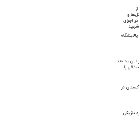
ز
‌ها و
در اجرای
 شهید
پالایشگاه
 این به بعد
تقلال را
کستان در
ه بلژیکی