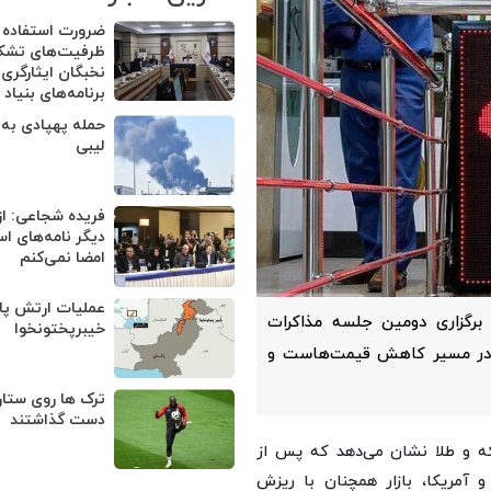
ضرورت استفاده ا
ظرفیت‌های تشکل
نخبگان ایثارگری 
برنامه‌های بنیاد
حمله پهپادی به 
لیبی
فریده شجاعی: از
دیگر نامه‌های اس
امضا نمی‌کنم
عملیات ارتش پا
برگزاری دومین جلسه مذاکرات
خیبرپختونخوا
ن در مسیر کاهش قیمت‌هاست و
ترک ها روی ستار
دست گذاشتند
که و طلا نشان می‌دهد که پس از
آمریکا، بازار همچنان با ریزش