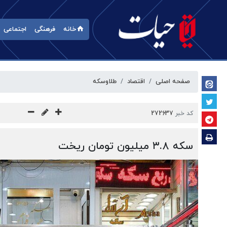
خانه
فرهنگی
اجتماعی
صفحه اصلی
اقتصاد
طلا‌وسکه
کد خبر
272637
سکه ۳.۸ میلیون تومان ریخت