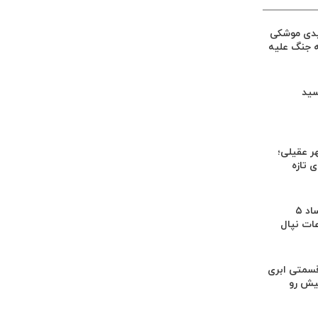
یدی موشکی
ه جنگ علیه
سید
ر عقیلی؛
 تازه
کشف بقایای اجساد ۵
عات نپال
سمتی ابری
یش رو