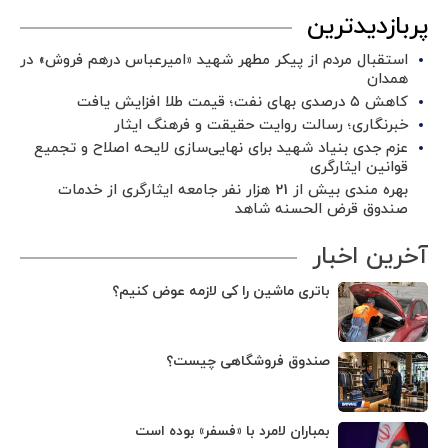
پربازدیدترین
استقبال مردم از پیکر مطهر شهید «امیرعباس درهم فروش» در
همدان
کاهش ۵ درصدی بهای نفت؛ قیمت طلا افزایش یافت
خبرنگاری؛ رسالت روایت حقیقت و فرهنگ ایثار
عزم جدی بنیاد شهید برای نهایی‌سازی لایحه اصلاح و تجمیع
قوانین ایثارگری
بهره مندی بیش از 21 هزار نفر جامعه ایثارگری از خدمات
صندوق قرض الحسنه شاهد
آخرین اخبار
باتری ماشین را کی لازمه عوض کنیم؟
صندوق فروشگاهی چیست؟
بمباران لامرد با «فسفر» بوده است