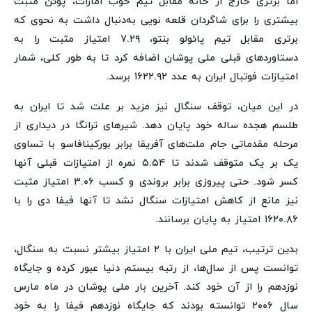
اما برتری خارج از خانه مقابل تیم خوب امارات، پوئن مثبت
بیشتری را برای شاگردان قلعه نویی به‌دنبال داشت به نحوی که
برتری مقابل تیم پائولو بنتو، ۷.۲۹ امتیاز مثبت را به
دستاوردهای قبلی ملی پوشان اضافه کرد تا به طور کلی، شمار
امتیازات فوتبال ایران به عدد ۱۶۲۲.۹۲ برسد.
در این میان، توقف سنگال نیز مزید بر علت شد تا ایران به
طلسم هجده ساله خود پایان دهد. شیرهای ترانگا در دیداری از
مرحله مقدماتی جام ملت‌های آفریقا برابر بورکینافاسو با تساوی
یک بر یک متوقف شدند تا ۵.۵۴ نمره از امتیازات قبلی آنها
کسر شود. حتی پیروزی برابر بروندی و کسب ۳.۰۶ امتیاز مثبت
نیز مانع از کاهش امتیازات سنگال نشد تا آنها فیفا دی را با
۱۶۲۰.۸۶ امتیاز به پایان برسانند.
بدین ترتیب، تیم ملی ایران با ۲ امتیاز بیشتر نسبت به سنگال،
توانست پس از سال‌ها، از رتبه بیستم دنیا عبور کرده و جایگاه
نوزدهم را از آن خود کند. آخرین بار ملی پوشان در ماه مارس
سال ۲۰۰۶ توانسته بودند که جایگاه نوزدهم فیفا را به خود