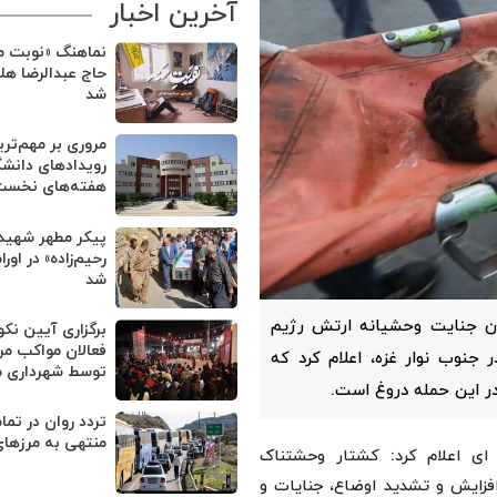
آخرین اخبار
نماهنگ «نوبت من
حاج عبدالرضا هل
شد
مروری بر مهم‌تر
رویدادهای دانشگ
هفته‌های نخست 
پیکر مطهر شهید
رحیم‌زاده» در او
شد
 جنایت وحشیانه ارتش رژیم
برگزاری آیین نک
فعالان مواکب مر
جنوب نوار غزه، اعلام کرد که
توسط شهرداری 
در این حمله دروغ است.
تردد روان در تم
منتهی به مرزهای
ای اعلام کرد: کشتار وحشتناک
فزایش و تشدید اوضاع، جنایات و