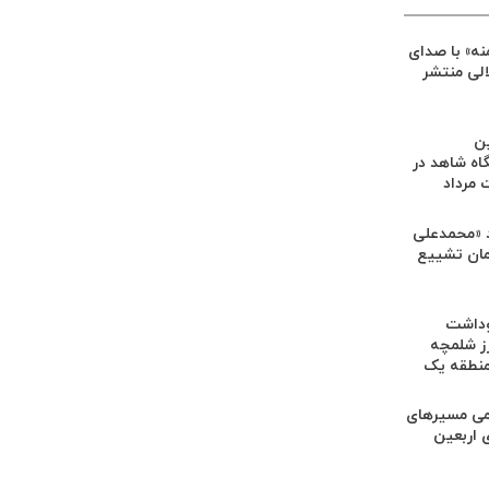
ه» با صدای
الی منتشر
ین
اه شاهد در
مرداد
 «محمدعلی
رامان تشییع
وداشت
ز شلمچه
منطقه یک
امی مسیرهای
 اربعین