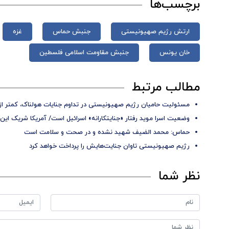
برچسب‌ها
ارتش رژیم صهیونیستی
جنبش حماس
غزه
خان یونس
جنبش مقاومت اسلامی فلسطین
مطالب مرتبط
مسئولیت حامیان رژیم صهیونیستی در تداوم جنایات هولناک، کمتر از
وضعیت اسرا موید رفتار «جنایتکارانه» اسرائیل است/ آمریکا شریک این
حماس: محمد الضیف شهید نشده و در صحت و سلامت است
رژیم صهیونیستی تاوان جنایت‌هایش را پرداخت خواهد کرد
نظر شما