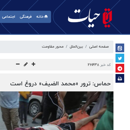
خانه
فرهنگی
اجتماعی
صفحه اصلی
بین‌الملل
محور مقاومت
کد خبر
261438
حماس: ترور «محمد الضیف» دروغ است