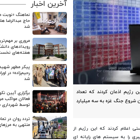
آخرین اخبار
نماهنگ «نوبت من
حاج عبدالرضا هل
شد
مروری بر مهم‌تر
رویدادهای دانشگ
هفته‌های نخست 
پیکر مطهر شهید
رحیم‌زاده» در او
شد
 رژیم اذعان کردند که تعداد
برگزاری آیین نک
فعالان مواکب مر
ن شروع جنگ غزه به سه میلیارد
توسط شهرداری 
تردد روان در تم
منتهی به مرزهای
ی اعلام کردند که این رژیم از
سه میلیارد حمله سایبری را به سیستم های رایانه ای