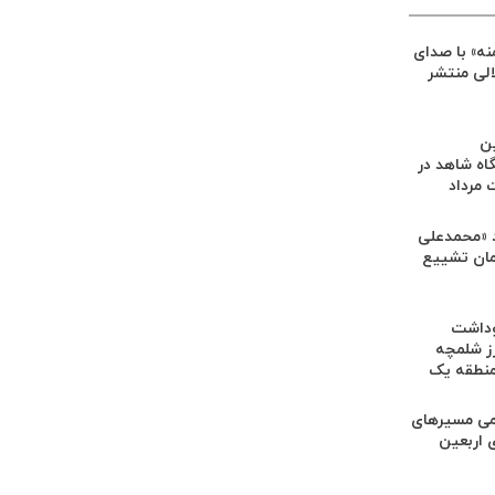
ه» با صدای
الی منتشر
ین
اه شاهد در
مرداد
 «محمدعلی
رامان تشییع
وداشت
ز شلمچه
منطقه یک
امی مسیرهای
 اربعین