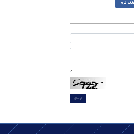
نگ غزه
ارسال