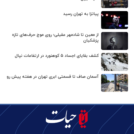
پیاتزا به تهران رسید
از معین تا شادمهر عقیلی؛ روی موج حرف‌های تازه
پزشکیان
کشف بقایای اجساد ۵ کوهنورد در ارتفاعات نپال
آسمان صاف تا قسمتی ابری تهران در هفته پیش رو