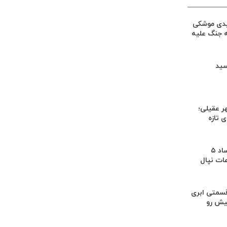
یدی موشکی
ه جنگ علیه
سید
ر عقیلی؛
 تازه
کشف بقایای اجساد ۵
عات نپال
سمتی ابری
یش رو