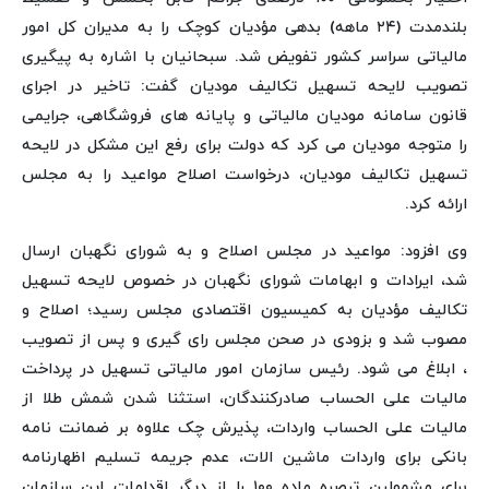
بلندمدت (۲۴ ماهه) بدهی مؤدیان کوچک را به مدیران کل امور
مالیاتی سراسر کشور تفویض شد. سبحانیان با اشاره به پیگیری
تصویب لایحه تسهیل تکالیف مودیان گفت: تاخیر در اجرای
قانون سامانه مودیان مالیاتی و پایانه های فروشگاهی، جرایمی
را متوجه مودیان می کرد که دولت برای رفع این مشکل در لایحه
تسهیل تکالیف مودیان، درخواست اصلاح مواعید را به مجلس
ارائه کرد.
وی افزود: مواعید در مجلس اصلاح و به شورای نگهبان ارسال
شد، ایرادات و ابهامات شورای نگهبان در خصوص لایحه تسهیل
تکالیف مؤدیان به کمیسیون اقتصادی مجلس رسید؛ اصلاح و
مصوب شد و بزودی در صحن مجلس رای گیری و پس از تصویب
، ابلاغ می شود. رئیس سازمان امور مالیاتی تسهیل در پرداخت
مالیات علی الحساب صادرکنندگان، استثنا شدن شمش طلا از
مالیات علی الحساب واردات، پذیرش چک علاوه بر ضمانت نامه
بانکی برای واردات ماشین الات، عدم جریمه تسلیم اظهارنامه
برای مشمولین تبصره ماده ۱۰۰ را از دیگر اقدامات این سازمان