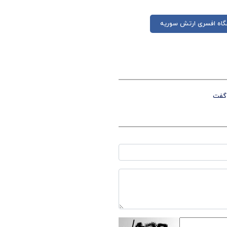
گاه افسری ارتش سوریه
 گفت