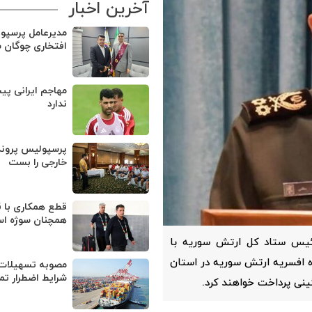
آخرین اخبار
مدیرعامل پرسپو
افتخاری چوگان 
مهاجم ایرانی پی
ندارد
پرسپولیس پروند
خارجی را بست
قطع همکاری با ق
همچنان سوژه ا
ئیس ستاد کل ارتش سوریه با
 افسریه ارتش سوریه در استان
مصوبه تسهیلات 
شرایط اضطرار تم
نی پرداخت خواهند کرد.