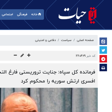
خانه
فرهنگی
اجتماعی
صفحه اصلی
سیاست
دفاعی و امنیتی
کد خبر
220469
فرمانده کل سپاه: جنایت تروریستی فارغ الت
افسری ارتش سوریه را محکوم کرد