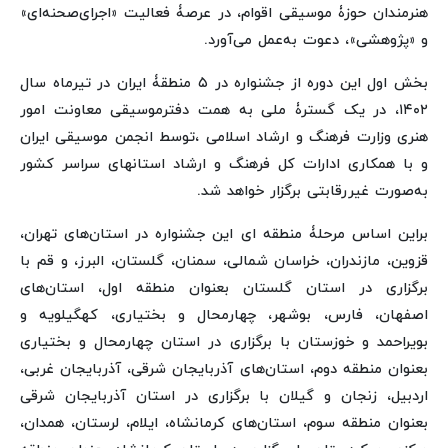
هنرمندان حوزۀ موسیقی اقوام، در عرصۀ‌ فعالیت‌ «اجرای‌صحنه‌ای»
و «پژوهشی»، دعوت به‌عمل می‌آورد.
بخش اول این دوره از جشنواره در ۵ منطقۀ ایران در تیرماه سال
۱۴۰۲، در یک گسترۀ ملی به‌ همت دفترموسیقی معاونت امور
هنری وزارت فرهنگ و ارشاد اسلامی ،توسط انجمن موسیقی ایران
و با همکاری ادارات کل فرهنگ و ارشاد استانهای سراسر کشور
به‌صورت غیررقابتی برگزار خواهد شد.
براین اساس مرحلۀ منطقه ای این جشنواره در استان‌های تهران،
قزوین، مازندران، خراسان شمالی، سمنان، گلستان، البرز، و قم با
برگزاری در استان گلستان بعنوان منطقه اول، استان‌های
اصفهان، فارس، بوشهر، چهارمحال و بختیاری، کهگیلویه و
بویراحمد و خوزستان با برگزاری در استان چهارمحال و بختیاری
بعنوان منطقه دوم، استان‌های آذربایجان شرقی، آذربایجان غربی،
اردبیل، زنجان و گیلان با برگزاری در استان آذربایجان شرقی
بعنوان منطقه سوم، استان‌های کرمانشاه، ایلام، لرستان، همدان،